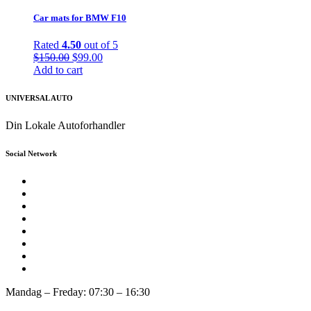
Car mats for BMW F10
Rated
4.50
out of 5
Original
Current
$
150.00
$
99.00
price
price
Add to cart
was:
is:
$150.00.
$99.00.
UNIVERSAL AUTO
Din Lokale Autoforhandler
Social Network
Mandag – Freday: 07:30 – 16:30