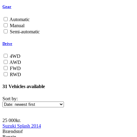
Gear
Automatic
Manual
Semi-automatic
Drive
4WD
AWD
FWD
RWD
31
Vehicles available
Sort by:
25 000kr.
Suzuki Splash 2014
Brændstof
Benzin