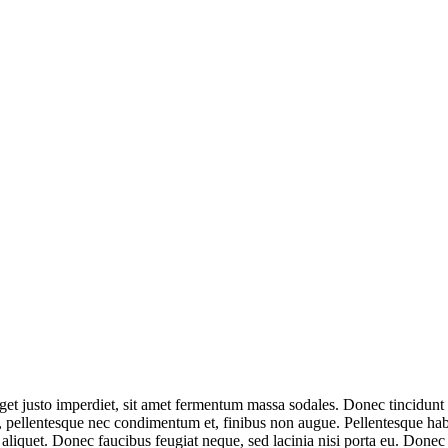
get justo imperdiet, sit amet fermentum massa sodales. Donec tincidunt u
pellentesque nec condimentum et, finibus non augue. Pellentesque habit
aliquet. Donec faucibus feugiat neque, sed lacinia nisi porta eu. Donec