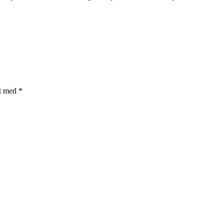
et med
*