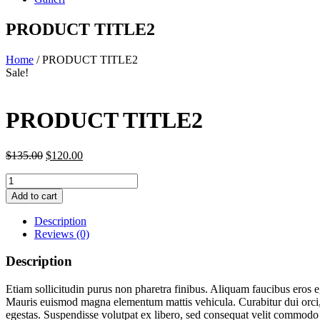
PRODUCT TITLE2
Home
/ PRODUCT TITLE2
Sale!
PRODUCT TITLE2
Original
Current
$
135.00
$
120.00
price
price
Quantity
was:
is:
$135.00.
$120.00.
Add to cart
Description
Reviews (0)
Description
Etiam sollicitudin purus non pharetra finibus. Aliquam faucibus eros e
Mauris euismod magna elementum mattis vehicula. Curabitur dui orci, 
egestas. Suspendisse volutpat ex libero, sed consequat velit commodo 