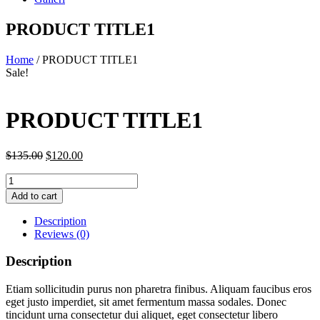
PRODUCT TITLE1
Home
/ PRODUCT TITLE1
Sale!
PRODUCT TITLE1
Original
Current
$
135.00
$
120.00
price
price
Quantity
was:
is:
$135.00.
$120.00.
Add to cart
Description
Reviews (0)
Description
Etiam sollicitudin purus non pharetra finibus. Aliquam faucibus eros
eget justo imperdiet, sit amet fermentum massa sodales. Donec
tincidunt urna consectetur dui aliquet, eget consectetur libero