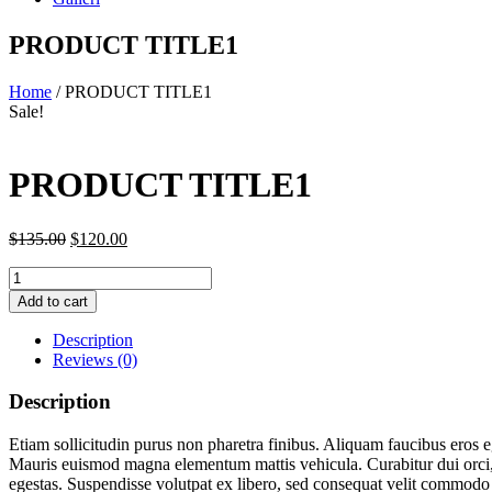
PRODUCT TITLE1
Home
/ PRODUCT TITLE1
Sale!
PRODUCT TITLE1
Original
Current
$
135.00
$
120.00
price
price
Quantity
was:
is:
$135.00.
$120.00.
Add to cart
Description
Reviews (0)
Description
Etiam sollicitudin purus non pharetra finibus. Aliquam faucibus eros e
Mauris euismod magna elementum mattis vehicula. Curabitur dui orci, 
egestas. Suspendisse volutpat ex libero, sed consequat velit commodo 