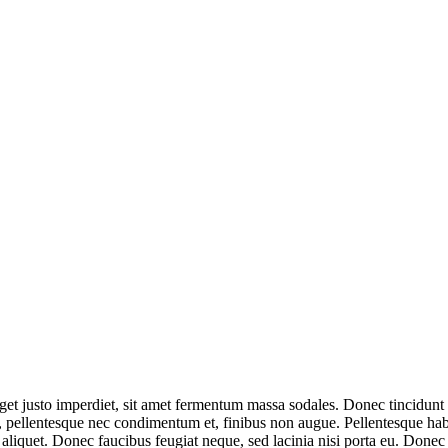
get justo imperdiet, sit amet fermentum massa sodales. Donec tincidunt u
pellentesque nec condimentum et, finibus non augue. Pellentesque habit
aliquet. Donec faucibus feugiat neque, sed lacinia nisi porta eu. Donec