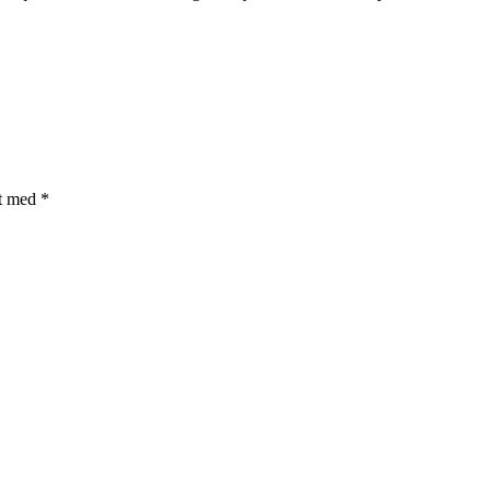
et med
*